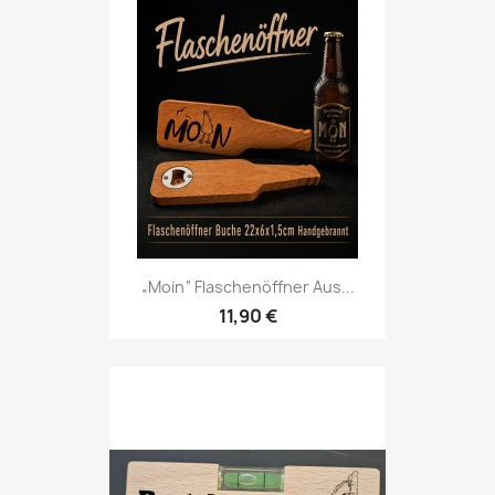
„Moin“ Flaschenöffner Aus...
11,90 €