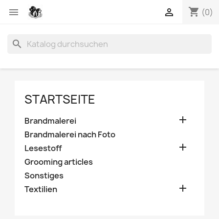
shopping_cart


(0)
search
STARTSEITE

Brandmalerei
Brandmalerei nach Foto

Lesestoff
Grooming articles
Sonstiges

Textilien