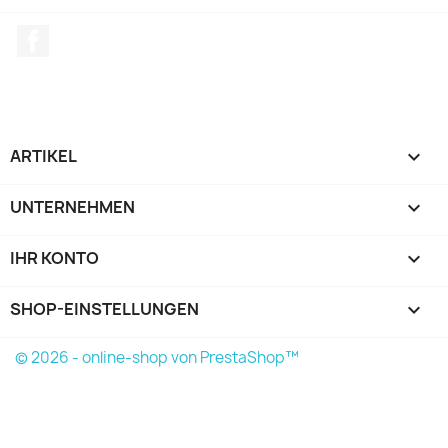
Facebook
ARTIKEL

UNTERNEHMEN

IHR KONTO

SHOP-EINSTELLUNGEN
keyboard_arrow_down
© 2026 - online-shop von PrestaShop™